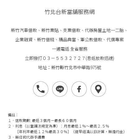
竹北台新當舖服務網
新竹汽車借款
、
新竹票貼
、支票借款、代辦房屋土地一二胎、
企業
融資
、
新竹借錢
、精品典當、軍公教借款、代償專案
一通電話 全省服務
立即撥打０３－５５３２７２７(息低放款迅速)
地址：新竹縣竹北市中華路975號
備註：
１．還款期數: 最低３個月－最長６０個月
２．利息（以當舖法規定為準）：月息最低１％～最高２.５％
［年利率最低１２％最高３０％］（提早結清以日計算，無違約金）
３．無任何代辦手續費