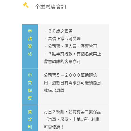
企業融資資訊
申
・２０歲之國民
請
・票信正常即可受理
資
・公司票、個人票、客票皆可
格
・３點半前撥款，有指名或禁止
背書轉讓的客票亦可
申
公司票５－２０００萬循環信
貸
用，還款日有需求亦可繼續繳息
額
或借出周轉
度
貸
月息２％起，若持有第二擔保品
款
（汽車、房屋、土地..等）利率
利
可更優惠！