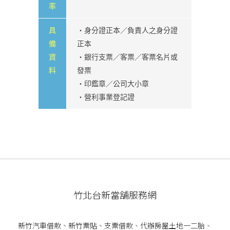
率
具
・身分證正本／負責人之身分證
備
正本
資
・銀行支票／客票／客票名片或
料
發票
・印鑑章／公司大小章
・營利事業登記證
竹北台新當舖服務網
新竹汽車借款
、
新竹票貼
、支票借款、代辦房屋土地一二胎、