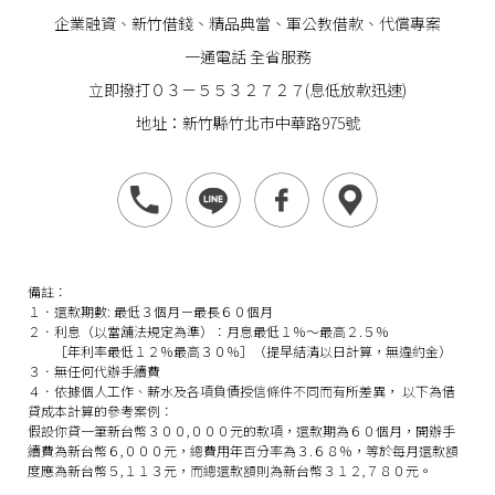
企業
融資
、
新竹借錢
、精品典當、軍公教借款、代償專案
一通電話 全省服務
立即撥打０３－５５３２７２７(息低放款迅速)
地址：新竹縣竹北市中華路975號
備註：
１．還款期數: 最低３個月－最長６０個月
２．利息（以當舖法規定為準）：月息最低１％～最高２.５％
［年利率最低１２％最高３０％］（提早結清以日計算，無違約金）
３．無任何代辦手續費
４．依據個人工作、薪水及各項負債授信條件不同而有所差異， 以下為借
貸成本計算的參考案例：
假設你貸一筆新台幣３００,０００元的款項，還款期為６０個月，開辦手
續費為新台幣６,０００元，總費用年百分率為３.６８％，等於每月還款額
度應為新台幣５,１１３元，而總還款額則為新台幣３１２,７８０元。