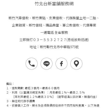
竹北台新當舖服務網
新竹汽車借款
、
新竹票貼
、支票借款、代辦房屋土地一二胎、
企業
融資
、
新竹借錢
、精品典當、軍公教借款、代償專案
一通電話 全省服務
立即撥打０３－５５３２７２７(息低放款迅速)
地址：新竹縣竹北市中華路975號
備註：
１．還款期數: 最低３個月－最長６０個月
２．利息（以當舖法規定為準）：月息最低１％～最高２.５％
［年利率最低１２％最高３０％］（提早結清以日計算，無違約金）
３．無任何代辦手續費
４．依據個人工作、薪水及各項負債授信條件不同而有所差異， 以下為借