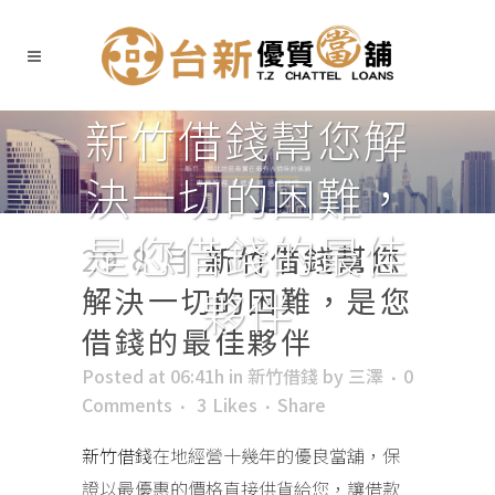
新竹借錢幫您解
決一切的困難，
是您借錢的最佳
29 8 月
新竹借錢幫您
解決一切的困難，是您
夥伴
借錢的最佳夥伴
Posted at 06:41h
in
新竹借錢
by
三澤
0
Comments
3
Likes
Share
新竹借錢
在地經營十幾年的優良當舖，保
證以最優惠的價格直接供貨給您，讓借款