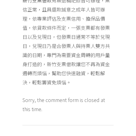
新竹支票借款
有無退補紀錄皆可辦理，票
信正常，且具還款誠意之成年人皆可辦
理，依專業評估及支票信用、擔保品價
值，依貸款條件而定，一張支票都有發票
日以及兌現日，但發票日通常不等於兌現
日，兌現日乃是合發票人與持票人雙方共
識的日期，專門為需要資金周轉的用戶量
身打造的，新竹支票借款讓您不再為資金
週轉而煩惱，幫助您快速融資，輕鬆解
決，輕鬆籌資免煩惱。
Sorry, the comment form is closed at
this time.