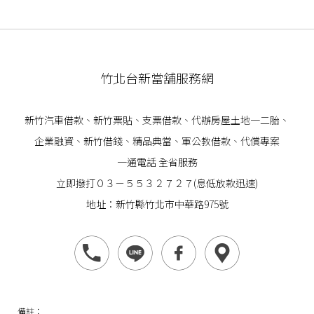
竹北台新當舖服務網
新竹汽車借款
、
新竹票貼
、支票借款、代辦房屋土地一二胎、
企業
融資
、
新竹借錢
、精品典當、軍公教借款、代償專案
一通電話 全省服務
立即撥打０３－５５３２７２７(息低放款迅速)
地址：新竹縣竹北市中華路975號
備註：