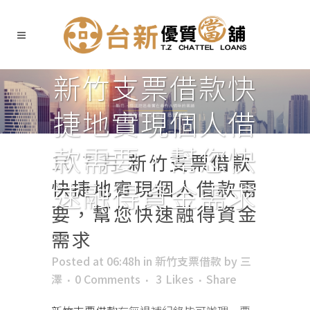
新竹支票借款快
捷地實現個人借
款需要，幫您快
10 7 月
新竹支票借款
快捷地實現個人借款需
速融得資金需求
要，幫您快速融得資金
需求
Posted at 06:48h
in
新竹支票借款
by
三
澤
0 Comments
3
Likes
Share