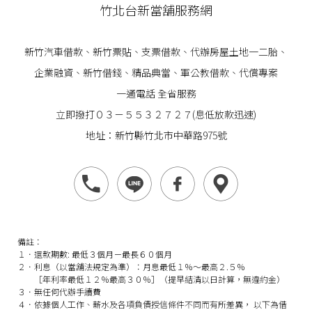
竹北台新當舖服務網
新竹汽車借款
、
新竹票貼
、支票借款、代辦房屋土地一二胎、
企業
融資
、
新竹借錢
、精品典當、軍公教借款、代償專案
一通電話 全省服務
立即撥打０３－５５３２７２７(息低放款迅速)
地址：新竹縣竹北市中華路975號
備註：
１．還款期數: 最低３個月－最長６０個月
２．利息（以當舖法規定為準）：月息最低１％～最高２.５％
［年利率最低１２％最高３０％］（提早結清以日計算，無違約金）
３．無任何代辦手續費
４．依據個人工作、薪水及各項負債授信條件不同而有所差異， 以下為借