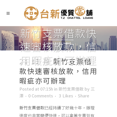
新竹支票借款快
速審核放款，信
用暇疵亦可辦理
21 11 月
新竹支票借
款快速審核放款，信用
暇疵亦可辦理
Posted at 07:15h
in
新竹支票借款
by
三
澤
0 Comments
3
Likes
Share
新竹支票借款
已經持續了好幾十年，辦理
速度也非常簡便快速，可以拿著支票到有