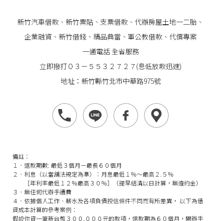
新竹汽車借款
、
新竹票貼
、支票借款、代辦房屋土地一二胎、
企業
融資
、
新竹借錢
、精品典當、軍公教借款、代償專案
一通電話 全省服務
立即撥打０３－５５３２７２７(息低放款迅速)
地址：新竹縣竹北市中華路975號
備註：
１．還款期數: 最低３個月－最長６０個月
２．利息（以當舖法規定為準）：月息最低１％～最高２.５％
［年利率最低１２％最高３０％］（提早結清以日計算，無違約金）
３．無任何代辦手續費
４．依據個人工作、薪水及各項負債授信條件不同而有所差異， 以下為借
貸成本計算的參考案例：
假設你貸一筆新台幣３００,０００元的款項，還款期為６０個月，開辦手