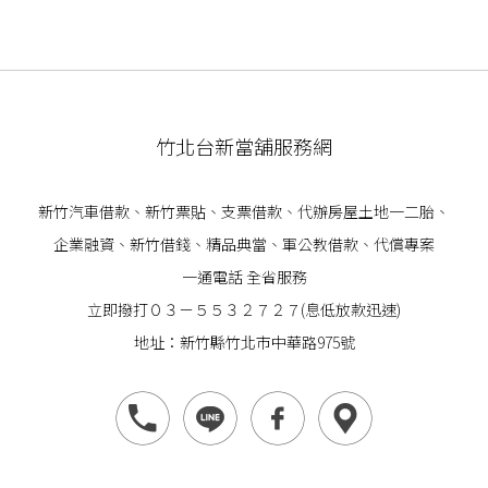
竹北台新當舖服務網
新竹汽車借款
、
新竹票貼
、支票借款、代辦房屋土地一二胎、
企業
融資
、
新竹借錢
、精品典當、軍公教借款、代償專案
一通電話 全省服務
立即撥打０３－５５３２７２７(息低放款迅速)
地址：新竹縣竹北市中華路975號