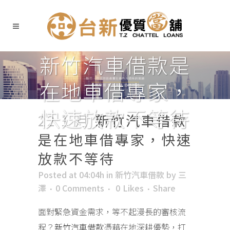
新竹汽車借款是
在地車借專家，
快速放款不等待
22 1 月
新竹汽車借款
是在地車借專家，快速
放款不等待
Posted at 04:04h
in
新竹汽車借款
by
三
澤
0 Comments
0
Likes
Share
面對緊急資金需求，等不起漫長的審核流
程？
新竹汽車借款
憑藉在地深耕優勢，打