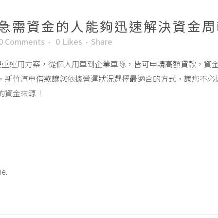
急需資金的人能夠迅速解決資金周
0 Comments
0
Likes
Share
雙重運用方案，從個人用車到企業車隊，皆可申請高額貸款，資
，新竹汽車借款讓您依據營運狀況選擇最適合的方式，讓您不必
的資金來源！
me.