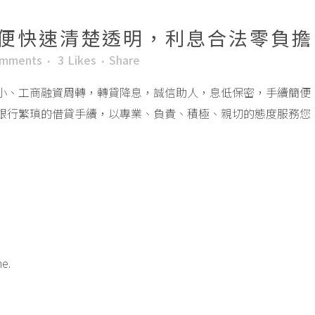
便快速清楚透明，利息合法零負擔
omments
3
Likes
Share
小、工商融資周轉，轉貸降息，誠信助人，息低保密，手續簡便
銀行繁瑣的借貸手續，以專業、負責、積極、親切的態度服務您
me.