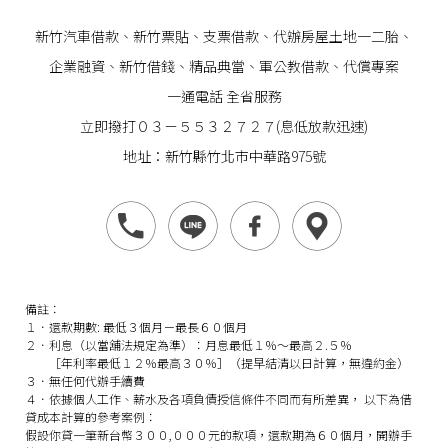
新竹汽車借款
、
新竹票貼
、支票借款、代辦房屋土地一二胎、
企業
融資
、
新竹借錢
、精品典當、軍公教借款、代償專案
一通電話 全省服務
立即撥打０３－５５３２７２７(息低放款迅速)
地址：新竹縣竹北市中華路975號
備註：
１．還款期數: 最低３個月－最長６０個月
２．利息（以當舖法規定為準）：月息最低１％～最高２.５％
［年利率最低１２％最高３０％］（提早結清以日計算，無違約金）
３．無任何代辦手續費
４．依據個人工作、薪水及各項負債授信條件不同而有所差異， 以下為借
貸成本計算的參考案例：
假設你貸一筆新台幣３００,０００元的款項，還款期為６０個月，開辦手