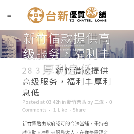
新竹借款提供高
级服务，福利丰
厚利息低
28 3 月
新竹借款提供
高级服务，福利丰厚利
息低
Posted at 03:42h
in
新竹票貼
by
三澤
0
Comments
1
Like
Share
新竹
票貼由政府認可的合法當舖，秉持著
誠信助人原則來服務客人，在你急需現金