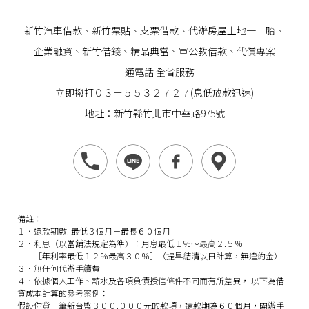
新竹汽車借款
、
新竹票貼
、支票借款、代辦房屋土地一二胎、
企業
融資
、
新竹借錢
、精品典當、軍公教借款、代償專案
一通電話 全省服務
立即撥打０３－５５３２７２７(息低放款迅速)
地址：新竹縣竹北市中華路975號
備註：
１．還款期數: 最低３個月－最長６０個月
２．利息（以當舖法規定為準）：月息最低１％～最高２.５％
［年利率最低１２％最高３０％］（提早結清以日計算，無違約金）
３．無任何代辦手續費
４．依據個人工作、薪水及各項負債授信條件不同而有所差異， 以下為借
貸成本計算的參考案例：
假設你貸一筆新台幣３００,０００元的款項，還款期為６０個月，開辦手