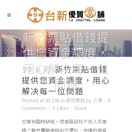
新竹票貼借錢提
供您資金調度，
用心解决每一位
19 1 月
新竹票貼借錢
提供您資金調度，用心
問題
解决每一位問題
Posted at 01:15h
in
新竹票貼
by
三澤
0
Comments
3
Likes
Share
您曾有臨時缺錢，想借貸卻找不到人可借
嗎？
新竹票貼
借錢給您便利、快捷的借貸