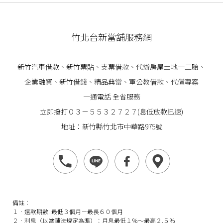
竹北台新當舖服務網
新竹汽車借款
、
新竹票貼
、支票借款、代辦房屋土地一二胎、
企業
融資
、
新竹借錢
、精品典當、軍公教借款、代償專案
一通電話 全省服務
立即撥打０３－５５３２７２７(息低放款迅速)
地址：新竹縣竹北市中華路975號
備註：
１．還款期數: 最低３個月－最長６０個月
２．利息（以當舖法規定為準）：月息最低１％～最高２.５％