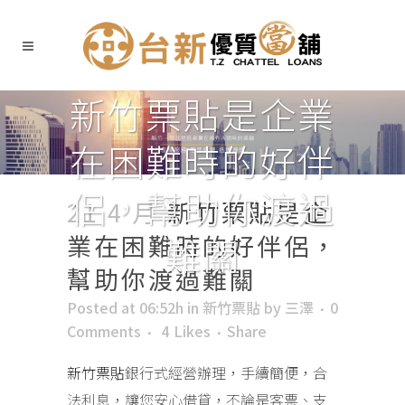
新竹票貼是企業
在困難時的好伴
侶，幫助你渡過
21 4 月
新竹票貼是企
業在困難時的好伴侶，
難關
幫助你渡過難關
Posted at 06:52h
in
新竹票貼
by
三澤
0
Comments
4
Likes
Share
新竹票貼
銀行式經營辦理，手續簡便，合
法利息，讓您安心借貸，不論是客票、支