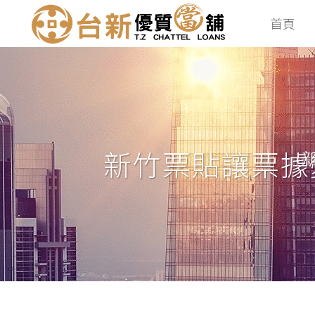
首頁
新竹票貼讓票據