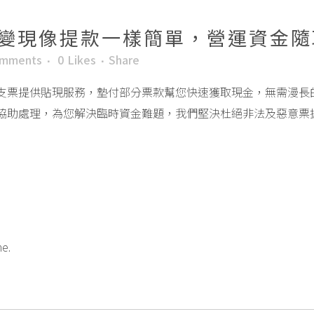
變現像提款一樣簡單，營運資金隨
omments
0
Likes
Share
支票提供貼現服務，墊付部分票款幫您快速獲取現金，無需漫長
協助處理，為您解決臨時資金難題，我們堅決杜絕非法及惡意票
me.