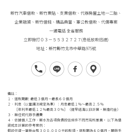
新竹汽車借款
、
新竹票貼
、支票借款、代辦房屋土地一二胎、
企業
融資
、
新竹借錢
、精品典當、軍公教借款、代償專案
一通電話 全省服務
立即撥打０３－５５３２７２７(息低放款迅速)
地址：新竹縣竹北市中華路975號
備註：
１．還款期數: 最低３個月－最長６０個月
２．利息（以當舖法規定為準）：月息最低１％～最高２.５％
［年利率最低１２％最高３０％］（提早結清以日計算，無違約金）
３．無任何代辦手續費
４．依據個人工作、薪水及各項負債授信條件不同而有所差異， 以下為借
貸成本計算的參考案例：
假設你貸一筆新台幣３００,０００元的款項，還款期為６０個月，開辦手