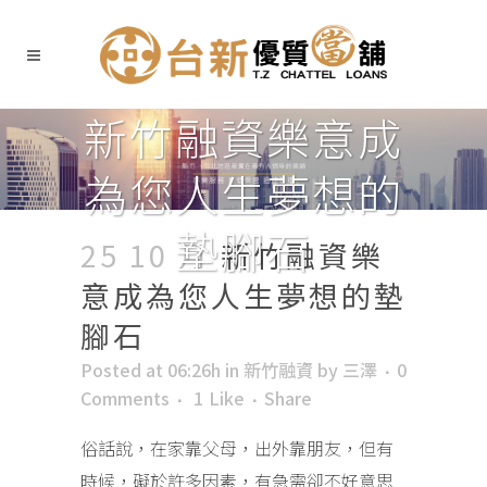
新竹融資樂意成
為您人生夢想的
墊腳石
25 10 月
新竹融資樂
意成為您人生夢想的墊
腳石
Posted at 06:26h
in
新竹融資
by
三澤
0
Comments
1
Like
Share
俗話說，在家靠父母，出外靠朋友，但有
時候，礙於許多因素，有急需卻不好意思