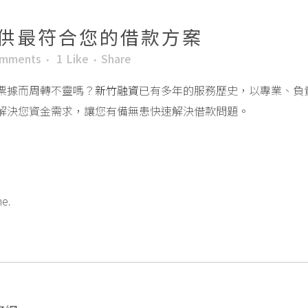
供最符合您的借款方案
omments
1
Like
Share
票據而周轉不靈嗎？
新竹融資
已有多年的服務歷史，以專業、負
解決您資金需求，讓您有備無患快速解決借款問題。
me.