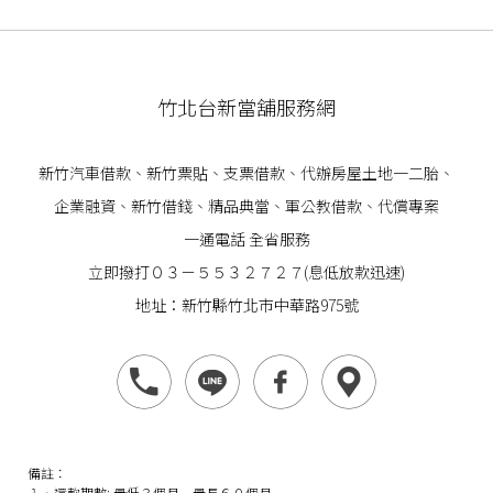
竹北台新當舖服務網
新竹汽車借款
、
新竹票貼
、支票借款、代辦房屋土地一二胎、
企業
融資
、
新竹借錢
、精品典當、軍公教借款、代償專案
一通電話 全省服務
立即撥打０３－５５３２７２７(息低放款迅速)
地址：新竹縣竹北市中華路975號
備註：
１．還款期數: 最低３個月－最長６０個月