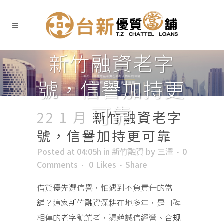
新竹融資老字
號，信譽加持更
可靠
22 1 月
新竹融資老字
號，信譽加持更可靠
Posted at 04:05h
in
新竹融資
by
三澤
0
Comments
0
Likes
Share
借貸優先選信譽，怕遇到不負責任的當
舖？這家
新竹融資
深耕在地多年，是口碑
相傳的老字號業者，憑藉誠信經營、合规