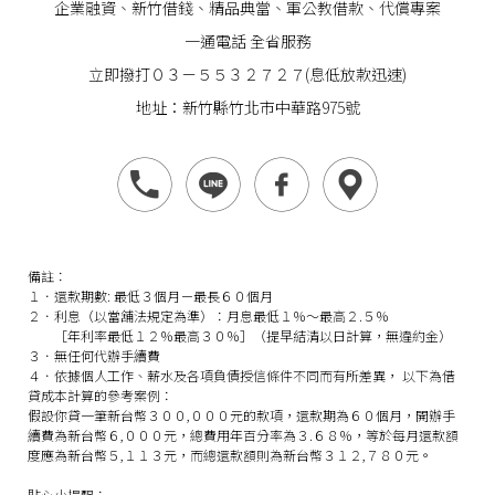
企業
融資
、
新竹借錢
、精品典當、軍公教借款、代償專案
一通電話 全省服務
立即撥打０３－５５３２７２７(息低放款迅速)
地址：新竹縣竹北市中華路975號
備註：
１．還款期數: 最低３個月－最長６０個月
２．利息（以當舖法規定為準）：月息最低１％～最高２.５％
［年利率最低１２％最高３０％］（提早結清以日計算，無違約金）
３．無任何代辦手續費
４．依據個人工作、薪水及各項負債授信條件不同而有所差異， 以下為借
貸成本計算的參考案例：
假設你貸一筆新台幣３００,０００元的款項，還款期為６０個月，開辦手
續費為新台幣６,０００元，總費用年百分率為３.６８％，等於每月還款額
度應為新台幣５,１１３元，而總還款額則為新台幣３１２,７８０元。
貼心小提醒：