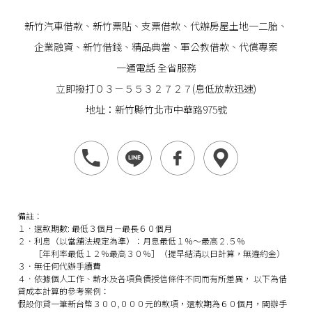
新竹汽車借款
、
新竹票貼
、支票借款、代辦房屋土地一二胎、
企業
融資
、
新竹借錢
、精品典當、軍公教借款、代償專案
一通電話 全省服務
立即撥打０３－５５３２７２７(息低放款迅速)
地址：新竹縣竹北市中華路975號
備註：
１．還款期數: 最低３個月－最長６０個月
２．利息（以當舖法規定為準）：月息最低１％～最高２.５％
［年利率最低１２％最高３０％］（提早結清以日計算，無違約金）
３．無任何代辦手續費
４．依據個人工作、薪水及各項負債授信條件不同而有所差異， 以下為借
貸成本計算的參考案例：
假設你貸一筆新台幣３００,０００元的款項，還款期為６０個月，開辦手