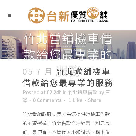
竹北當舖機車借
款給您最專業的
服務
05 7 月
竹北當舖機車
借款給您最專業的服務
Posted at 02:24h
in
竹北機車借款
by
三
澤
0 Comments
1
Like
Share
竹北當舖政府立案，為您提供汽機車借款
的融資選擇，竹北借款合法經營，利息最
低，最便宜，不管個人小額借款、機車借