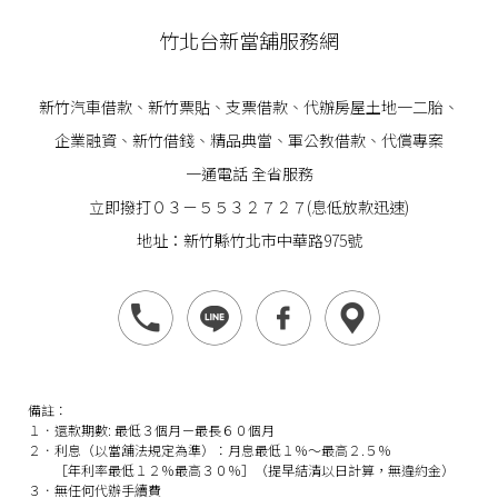
竹北台新當舖服務網
新竹汽車借款
、
新竹票貼
、支票借款、代辦房屋土地一二胎、
企業
融資
、
新竹借錢
、精品典當、軍公教借款、代償專案
一通電話 全省服務
立即撥打０３－５５３２７２７(息低放款迅速)
地址：新竹縣竹北市中華路975號
備註：
１．還款期數: 最低３個月－最長６０個月
２．利息（以當舖法規定為準）：月息最低１％～最高２.５％
［年利率最低１２％最高３０％］（提早結清以日計算，無違約金）
３．無任何代辦手續費