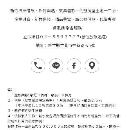
新竹汽車借款
、
新竹票貼
、支票借款、代辦房屋土地一二胎、
企業
融資
、
新竹借錢
、精品典當、軍公教借款、代償專案
一通電話 全省服務
立即撥打０３－５５３２７２７(息低放款迅速)
地址：新竹縣竹北市中華路975號
備註：
１．還款期數: 最低３個月－最長６０個月
２．利息（以當舖法規定為準）：月息最低１％～最高２.５％
［年利率最低１２％最高３０％］（提早結清以日計算，無違約金）
３．無任何代辦手續費
４．依據個人工作、薪水及各項負債授信條件不同而有所差異， 以下為借
貸成本計算的參考案例：
假設你貸一筆新台幣３００,０００元的款項，還款期為６０個月，開辦手