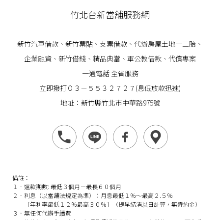
竹北台新當舖服務網
新竹汽車借款
、
新竹票貼
、支票借款、代辦房屋土地一二胎、
企業
融資
、
新竹借錢
、精品典當、軍公教借款、代償專案
一通電話 全省服務
立即撥打０３－５５３２７２７(息低放款迅速)
地址：新竹縣竹北市中華路975號
備註：
１．還款期數: 最低３個月－最長６０個月
２．利息（以當舖法規定為準）：月息最低１％～最高２.５％
［年利率最低１２％最高３０％］（提早結清以日計算，無違約金）
３．無任何代辦手續費