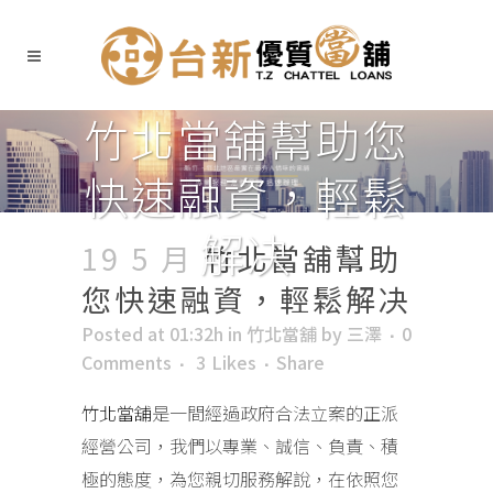
竹北當舖幫助您
快速融資，輕鬆
解决
19 5 月
竹北當舖幫助
您快速融資，輕鬆解决
Posted at 01:32h
in
竹北當舖
by
三澤
0
Comments
3
Likes
Share
竹北當舖
是一間經過政府合法立案的正派
經營公司，我們以專業、誠信、負責、積
極的態度，為您親切服務解說，在依照您