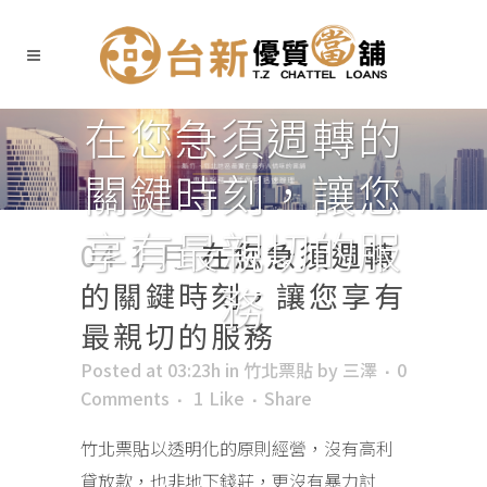
在您急須週轉的
關鍵時刻，讓您
享有最親切的服
04 1 月
在您急須週轉
的關鍵時刻，讓您享有
務
最親切的服務
Posted at 03:23h
in
竹北票貼
by
三澤
0
Comments
1
Like
Share
竹北票貼以透明化的原則經營，沒有高利
貸放款，也非地下錢莊，更沒有暴力討