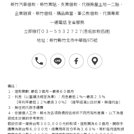
新竹汽車借款
、
新竹票貼
、支票借款、代辦房屋土地一二胎、
企業
融資
、
新竹借錢
、精品典當、軍公教借款、代償專案
一通電話 全省服務
立即撥打０３－５５３２７２７(息低放款迅速)
地址：新竹縣竹北市中華路975號
備註：
１．還款期數: 最低３個月－最長６０個月
２．利息（以當舖法規定為準）：月息最低１％～最高２.５％
［年利率最低１２％最高３０％］（提早結清以日計算，無違約金）
３．無任何代辦手續費
４．依據個人工作、薪水及各項負債授信條件不同而有所差異， 以下為借
貸成本計算的參考案例：
假設你貸一筆新台幣３００,０００元的款項，還款期為６０個月，開辦手
續費為新台幣６,０００元，總費用年百分率為３.６８％，等於每月還款額