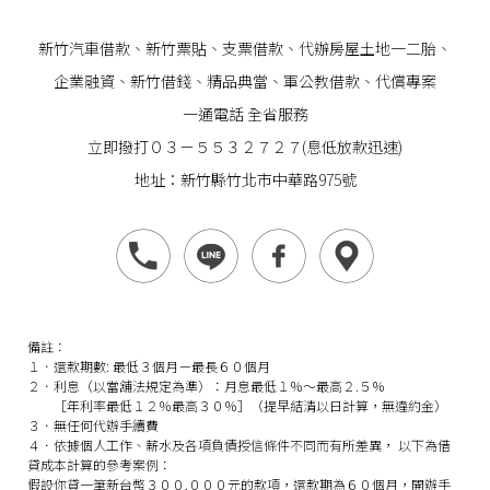
新竹汽車借款
、
新竹票貼
、支票借款、代辦房屋土地一二胎、
企業
融資
、
新竹借錢
、精品典當、軍公教借款、代償專案
一通電話 全省服務
立即撥打０３－５５３２７２７(息低放款迅速)
地址：新竹縣竹北市中華路975號
備註：
１．還款期數: 最低３個月－最長６０個月
２．利息（以當舖法規定為準）：月息最低１％～最高２.５％
［年利率最低１２％最高３０％］（提早結清以日計算，無違約金）
３．無任何代辦手續費
４．依據個人工作、薪水及各項負債授信條件不同而有所差異， 以下為借
貸成本計算的參考案例：
假設你貸一筆新台幣３００,０００元的款項，還款期為６０個月，開辦手