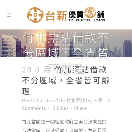
竹北票貼借款不
分區域，全省皆
可辦理
28 3 月
竹北票貼借款
不分區域，全省皆可辦
理
Posted at 03:37h
in
竹北票貼
by
三澤
0
Comments
0
Likes
Share
竹北當舖是一間經過政府立案合法成立的
合法當舖、正派經營，以專業、負責且積