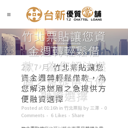
竹北票貼讓您資
金週轉輕鬆借
款，為您解決燃
22 7 月
竹北票貼讓您
資金週轉輕鬆借款，為
眉之急提供方便
您解決燃眉之急提供方
融資選擇
便融資選擇
Posted at 01:16h
in
竹北票貼
by
三澤
0
Comments
6
Likes
Share