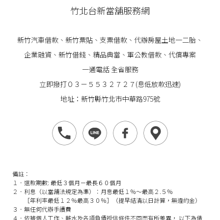
竹北台新當舖服務網
新竹汽車借款
、
新竹票貼
、支票借款、代辦房屋土地一二胎、
企業
融資
、
新竹借錢
、精品典當、軍公教借款、代償專案
一通電話 全省服務
立即撥打０３－５５３２７２７(息低放款迅速)
地址：新竹縣竹北市中華路975號
備註：
１．還款期數: 最低３個月－最長６０個月
２．利息（以當舖法規定為準）：月息最低１％～最高２.５％
［年利率最低１２％最高３０％］（提早結清以日計算，無違約金）
３．無任何代辦手續費
４．依據個人工作、薪水及各項負債授信條件不同而有所差異， 以下為借