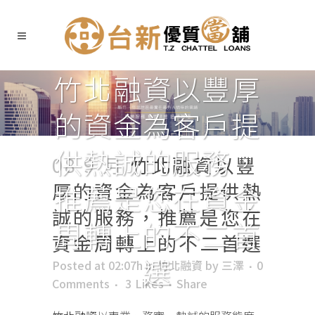
竹北融資以豐厚
的資金為客戶提
供熱誠的服務，
08 9 月
竹北融資以豐
厚的資金為客戶提供熱
推薦是您在資金
誠的服務，推薦是您在
周轉上的不二首
資金周轉上的不二首選
選
Posted at 02:07h
in
竹北融資
by
三澤
0
Comments
3
Likes
Share