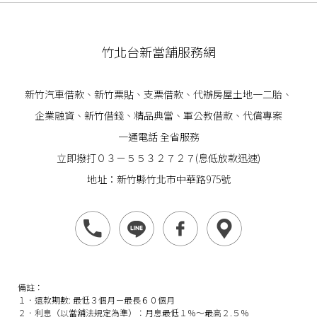
竹北台新當舖服務網
新竹汽車借款
、
新竹票貼
、支票借款、代辦房屋土地一二胎、
企業
融資
、
新竹借錢
、精品典當、軍公教借款、代償專案
一通電話 全省服務
立即撥打０３－５５３２７２７(息低放款迅速)
地址：新竹縣竹北市中華路975號
備註：
１．還款期數: 最低３個月－最長６０個月
２．利息（以當舖法規定為準）：月息最低１％～最高２.５％