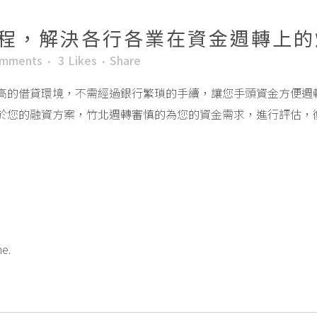
程，解決各行各業在資金週轉上的
omments
3
Likes
Share
高的借貸環境，不需經過銀行繁瑣的手續，讓您手頭資金方便週
於您的融資方案，竹北週轉審慎的為您的資金需求，進行評估，
me.