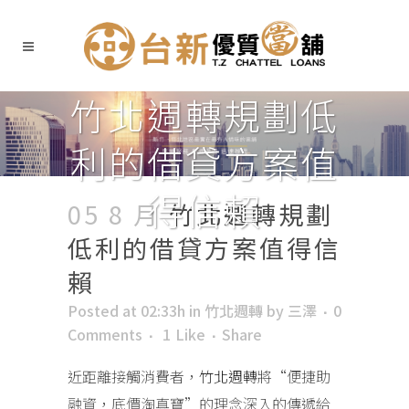
竹北週轉規劃低
利的借貸方案值
得信賴
05 8 月
竹北週轉規劃
低利的借貸方案值得信
賴
Posted at 02:33h
in
竹北週轉
by
三澤
0
Comments
1
Like
Share
近距離接觸消費者，
竹北週轉
將“便捷助
融資，底價淘真寶”的理念深入的傳遞給