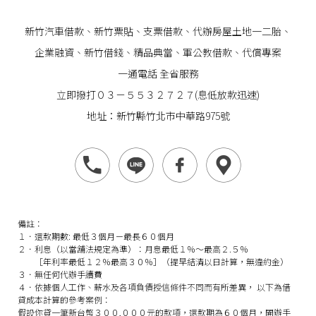
新竹汽車借款
、
新竹票貼
、支票借款、代辦房屋土地一二胎、
企業
融資
、
新竹借錢
、精品典當、軍公教借款、代償專案
一通電話 全省服務
立即撥打０３－５５３２７２７(息低放款迅速)
地址：新竹縣竹北市中華路975號
備註：
１．還款期數: 最低３個月－最長６０個月
２．利息（以當舖法規定為準）：月息最低１％～最高２.５％
［年利率最低１２％最高３０％］（提早結清以日計算，無違約金）
３．無任何代辦手續費
４．依據個人工作、薪水及各項負債授信條件不同而有所差異， 以下為借
貸成本計算的參考案例：
假設你貸一筆新台幣３００,０００元的款項，還款期為６０個月，開辦手