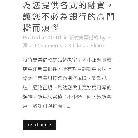
為您提供各式的融資，
讓您不必為銀行的高門
檻而煩惱
Posted at 01:01h
in
新竹支票借款
by
三
澤
0 Comments
3
Likes
Share
新竹支票借款是品牌老字型大小正規實體
店專注典當抵押，擁有數百認證專家線上
諮詢，專業風控體系把控風險，到款迅
速，通路正規，幫助您做出更好更可靠的
選擇，多年來累積了不少好口碑，眾多客
戶一致認可與推薦！...
read more