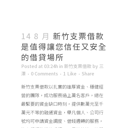
14 8 月
新竹支票借款
是值得讓您信任又安全
的借貸場所
Posted at 03:24h
in
新竹支票借款
by
三
澤
0 Comments
1
Like
Share
新竹支票借款以扎實的雄厚資金、穩健經
營的團隊，成功服務過上萬名客戶，總在
最緊要的資金缺口時刻，提供數萬元至千
萬元不等的融通資金，舉凡個人、公司行
號均可申請資金調度、借錢週轉的服務，