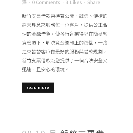
澤
0 Comments
3
Likes
Share
新竹支票借款秉持著公開、誠信、便捷的
經營理念來服務每一位客戶，提供公正合
理的金融借貸，使各行各業得以在簡易融
資管道下，解決資金週轉上的煩惱，一路
走來皆替客戶做最好的服務與借款規劃，
新竹支票借款為您提供了一個合法安全又
迅速，且安心的環境。...
read more