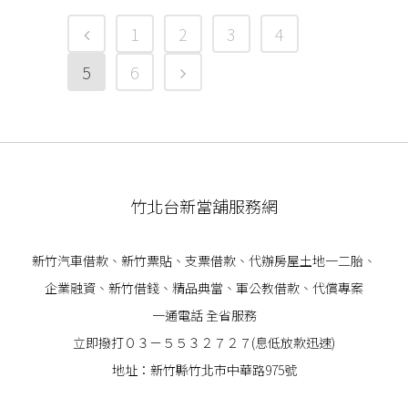
1
2
3
4
5
6
竹北台新當舖服務網
新竹汽車借款
、
新竹票貼
、支票借款、代辦房屋土地一二胎、
企業
融資
、
新竹借錢
、精品典當、軍公教借款、代償專案
一通電話 全省服務
立即撥打０３－５５３２７２７(息低放款迅速)
地址：新竹縣竹北市中華路975號