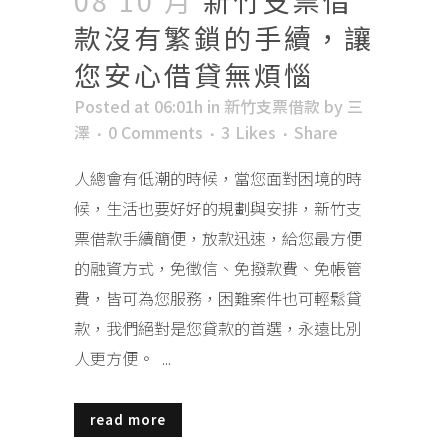
08 10 月
新竹支票借
款沒有繁鎖的手續，讓
您安心借貸無煩惱
Posted at 06:01h
in
新竹支票借款
by
三
澤
0 Comments
3
Likes
Share
人總會有低潮的時候，當您面對困境的時
候，生活也要好好的規劃與安排，新竹支
票借款手續簡便，放款迅速，給您最方便
的融資方式，免徵信、免撥款費、免帳管
費，皆可為您服務，困難案件也可輕鬆貸
款，我們絕對是您貸款的首選，永遠比別
人更方便。 ...
read more