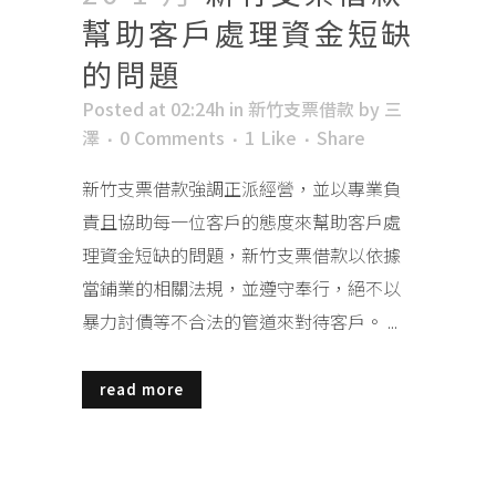
幫助客戶處理資金短缺
的問題
Posted at 02:24h
in
新竹支票借款
by
三
澤
0 Comments
1
Like
Share
新竹支票借款強調正派經營，並以專業負
責且協助每一位客戶的態度來幫助客戶處
理資金短缺的問題，新竹支票借款以依據
當鋪業的相關法規，並遵守奉行，絕不以
暴力討債等不合法的管道來對待客戶。 ...
read more