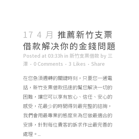
17 4 月
推薦新竹支票
借款解决你的金錢問題
Posted at 03:33h
in
新竹支票借款
by
三
澤
0 Comments
3
Likes
Share
在您急須週轉的關鍵時刻，只要您一通電
話，新竹支票借款迅速的幫您解決一切的
困難，讓您可以享有放心、信任、安心的
感受，花最少的時間得到最完整的諮詢，
我們會用最專業的態度來為您做最適合的
安排，針對每位貴客的訴求作出最完善的
處理。...