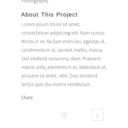
Photography
About This Project
Lorem ipsum dolor sit amet,
consectetuer adipiscing elit. Nam cursus.
Morbi ut mi. Nullam enim leo, egestas id,
condimentum at, laoreet mattis, massa.
Sed eleifend nonummy diam. Praesent
mauris ante, elementum et, bibendum at,
posuere sit amet, nibh. Duis tincidunt
lectus quis dui viverra vestibulum.
Share