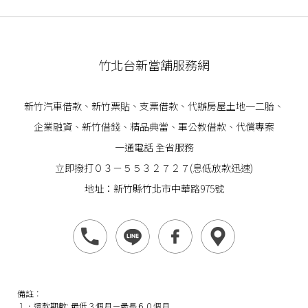
竹北台新當舖服務網
新竹汽車借款
、
新竹票貼
、支票借款、代辦房屋土地一二胎、
企業
融資
、
新竹借錢
、精品典當、軍公教借款、代償專案
一通電話 全省服務
立即撥打０３－５５３２７２７(息低放款迅速)
地址：新竹縣竹北市中華路975號
備註：
１．還款期數: 最低３個月－最長６０個月