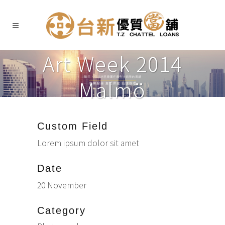
Art Week 2014
Malmö
Custom Field
Lorem ipsum dolor sit amet
Date
20 November
Category