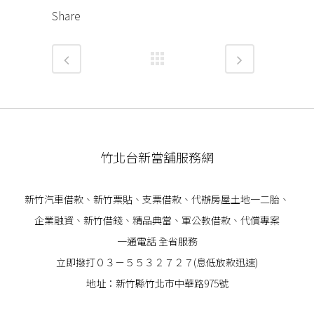
Share
竹北台新當舖服務網
新竹汽車借款
、
新竹票貼
、支票借款、代辦房屋土地一二胎、
企業
融資
、
新竹借錢
、精品典當、軍公教借款、代償專案
一通電話 全省服務
立即撥打０３－５５３２７２７(息低放款迅速)
地址：新竹縣竹北市中華路975號