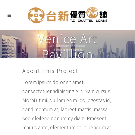
Venice Art
Pavillion
About This Project
Lorem ipsum dolor sit amet,
consectetuer adipiscing elit. Nam cursus.
Morbi ut mi. Nullam enim leo, egestas id,
condimentum at, laoreet mattis, massa.
Sed eleifend nonummy diam. Praesent
mauris ante, elementum et, bibendum at,