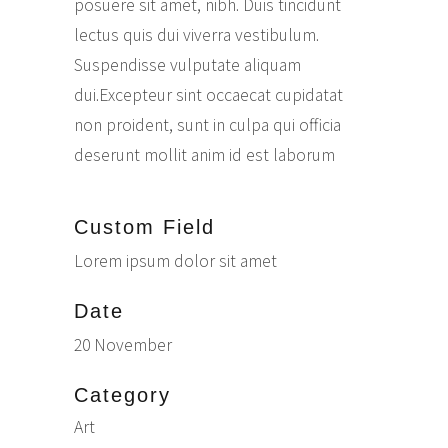
posuere sit amet, nibh. Duis tincidunt
lectus quis dui viverra vestibulum.
Suspendisse vulputate aliquam
dui.Excepteur sint occaecat cupidatat
non proident, sunt in culpa qui officia
deserunt mollit anim id est laborum
Custom Field
Lorem ipsum dolor sit amet
Date
20 November
Category
Art