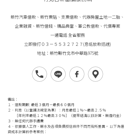
新竹汽車借款
、
新竹票貼
、支票借款、代辦房屋土地一二胎、
企業
融資
、
新竹借錢
、精品典當、軍公教借款、代償專案
一通電話 全省服務
立即撥打０３－５５３２７２７(息低放款迅速)
地址：新竹縣竹北市中華路975號
備註：
１．還款期數: 最低３個月－最長６０個月
２．利息（以當舖法規定為準）：月息最低１％～最高２.５％
［年利率最低１２％最高３０％］（提早結清以日計算，無違約金）
３．無任何代辦手續費
４．依據個人工作、薪水及各項負債授信條件不同而有所差異， 以下為借
貸成本計算的參考案例：