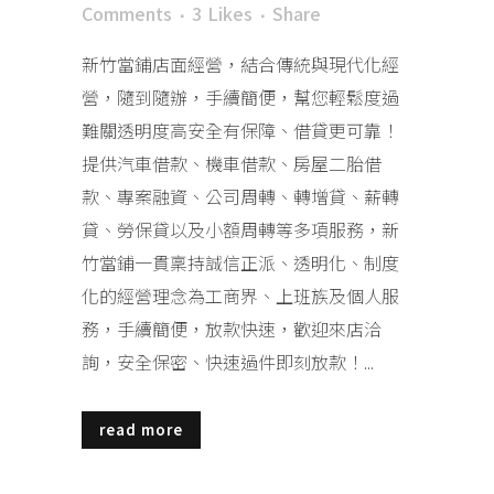
Comments
3
Likes
Share
新竹當鋪店面經營，結合傳統與現代化經
營，隨到隨辦，手續簡便，幫您輕鬆度過
難關透明度高安全有保障、借貸更可靠！
提供汽車借款、機車借款、房屋二胎借
款、專案融資、公司周轉、轉增貸、薪轉
貸、勞保貸以及小額周轉等多項服務，新
竹當鋪一貫稟持誠信正派、透明化、制度
化的經營理念為工商界、上班族及個人服
務，手續簡便，放款快速，歡迎來店洽
詢，安全保密、快速過件即刻放款！...
read more