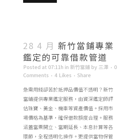
28 4 月
新竹當鋪專業
鑑定的可靠借款管道
Posted at 07:11h
in
新竹當鋪
by
三澤
0
Comments
4
Likes
Share
急需用錢卻苦於抵押品價值不透明？新竹
當鋪提供專業鑑定服務，由資深鑑定師評
估珠寶、黃金、機車等資產價值。採用市
場價格為基準，確保借款額度合理。服務
涵蓋當票開立、當期延長、本息計算等各
環節，全程透明化操作。更提供當物保管