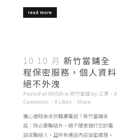
read more
10 10 月
新竹當鋪全
程保密服務，個人資料
絕不外洩
Posted at 09:02h
in
新竹當鋪
by
三澤
0
Comments
0
Likes
Share
擔心借錢後收到騷擾電話？新竹當鋪承
諾：除必要聯絡外，絕不隨意撥打您的電
話或聯絡人，且所有通話內容加密處理。