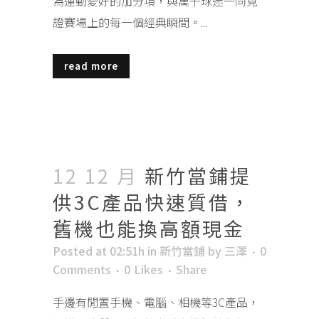
為運動愛好的加分項，與萬千球迷一同見
證賽場上的每一個經典瞬間。...
read more
12 12 月
新竹當鋪提
供3C產品快速質借，
舊機也能換高額現金
Posted at 02:51h
in
新竹當鋪
by
三澤
0
Comments
0
Likes
Share
手邊有閒置手機、電腦、相機等3C產品，