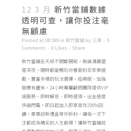
12 3 月
新竹當鋪數據
透明可查，讓你投注毫
無顧慮
Posted at 08:58h
in
新竹當鋪
by
三澤
0
Comments
0
Likes
Share
新竹當鋪全天候不間斷開局，無論清晨還
是深夜，隨時都能暢玩你喜愛的百家樂遊
戲，豐富多樣的玩法選擇，經典版、加強
版應有盡有，24小時專屬顧問團隊提供VIP
級服務，即時解惑、即時提領，出金速度
快過閃電。即日起加入即享首存200%回
饋，豪華迎新禮盒等你拆封，讓每一次下
注都成為精采的人生劇場！讓新竹當鋪成