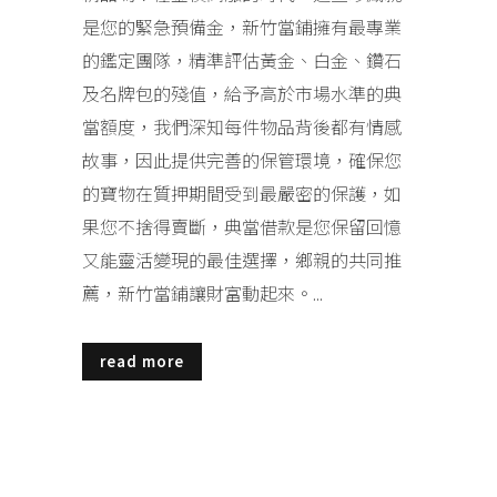
是您的緊急預備金，新竹當鋪擁有最專業
的鑑定團隊，精準評估黃金、白金、鑽石
及名牌包的殘值，給予高於市場水準的典
當額度，我們深知每件物品背後都有情感
故事，因此提供完善的保管環境，確保您
的寶物在質押期間受到最嚴密的保護，如
果您不捨得賣斷，典當借款是您保留回憶
又能靈活變現的最佳選擇，鄉親的共同推
薦，新竹當鋪讓財富動起來。...
read more