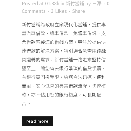
Posted at 01:38h
in
新竹當鋪
by
三澤
0
Comments
3
Likes
Share
新竹當鋪為政府立案現代化當鋪，提供專
營汽車借款、機車借款、免留車借錢、支
票借款客製您的借錢方案，專注於提供快
速借款的解決方案，特別適合急需用錢融
資週轉的需求，新竹當鋪一路走來堅持信
譽至上，讓您省去銀行繁瑣的借貸手續，
有銀行高門檻受限，給您合法迅速、便利
簡單、安心低息的典當借款流程。快速核
款，亦不佔用您的銀行額度，可長期配
合。...
read more