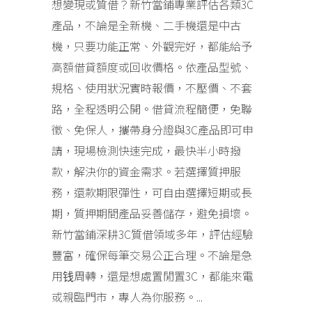
想變現或質借？新竹當鋪專業評估各類3C
產品，不論是全新機、二手機還是中古
機，只要功能正常、外觀完好，都能給予
高額借貸額度或回收價格。依產品型號、
規格、使用狀況實時報價，不壓價、不套
路，全程透明公開。借貸流程簡便，免聯
徵、免保人，攜帶身分證與3C產品即可申
請，現場檢測快速完成，最快半小時撥
款，解決你的資金需求。若選擇質押服
務，還款期限彈性，可自由選擇短期或長
期，質押期間產品妥善儲存，避免損壞。
新竹當鋪深耕3C質借領域多年，評估經驗
豐富，確保每筆交易公正合理。不論是急
用钱周轉，還是想處置閒置3C，都能來電
或親臨門市，專人為你服務。...