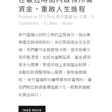
資金，重啟人生進程
Posted at 07:17h
in
新竹當鋪
by
三澤
0
Comments
0
Likes
Share
新竹當鋪以政府立案的正規身分，結合專
業鑑定與透明契約，為您築起資金安全防
線，我們嚴守金融管理法規，提供每筆交
易完整憑證，並設有當期延長、當金提領
等多元選擇，更提供線上查詢當金餘額、
自動扣款提醒等貼心服務，避免逾期風
險。 新竹當鋪即刻攜帶質物來電預約，讓
我們助您將資產價值最大化，輕鬆跨越眼
前資金缺口！ ...
read more