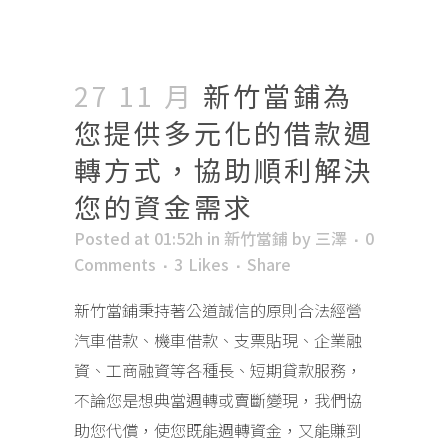
27 11 月
新竹當鋪為
您提供多元化的借款週
轉方式，協助順利解決
您的資金需求
Posted at 01:52h
in
新竹當鋪
by
三澤
0
Comments
3
Likes
Share
新竹當鋪秉持著公道誠信的原則合法經營
汽車借款、機車借款、支票貼現、企業融
資、工商融資等各種長、短期貸款服務，
不論您是想典當週轉或賣斷變現，我們協
助您代償，使您既能週轉資金，又能賺到