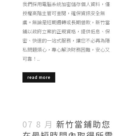
我們採用電腦系統加密儲存個人資料，僅
授權高階主管可查閱，確保資訊安全無
虞。無論是短期週轉或長期借款，新竹當
鋪以政府立案的正規資格，提供低息、保
密、快速的一站式服務，讓您不必再為隱
私問題煩心，專心解決財務困難，安心又
可靠！...
read more
07 8 月
新竹當鋪助您
在最短時間內取得所需